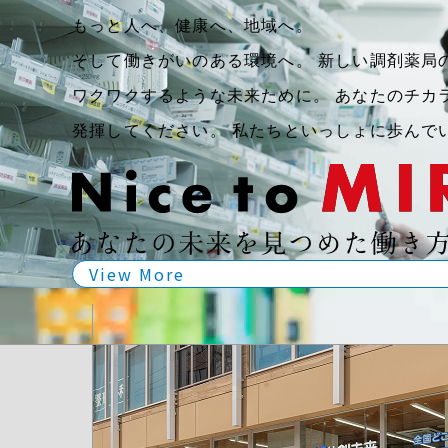
もっと人へ、健康へ、地域へ。
そして働きがいのある環境へ。
新しい調剤薬局
ワクワクするような未来ために。
あなたのチカ
発揮してください。
私たちといっしょに歩んで
View More