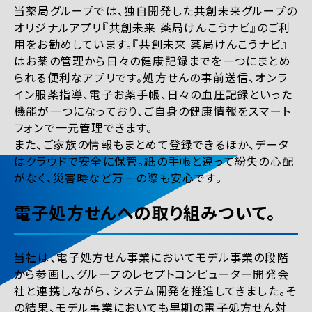
当薬局グループでは、独自開発した共創未来グループの
オリジナルアプリ『共創未来 薬局けんこうナビ』のご利
用をお勧めしています。『共創未来 薬局けんこうナビ』
はお薬の管理から日々の健康記録までを一つにまとめ
られる便利なアプリです。処方せんの事前送信、オンラ
イン服薬指導、電子お薬手帳、日々の血圧記録といった
機能が一つになっており、ご自身の健康情報をスマート
フォンで一元管理できます。
また、ご家族の情報もまとめて登録できるほか、データ
はクラウドで安全に保管。紙の手帳と違って紛失の心配
がなく、災害時など万一の際も安心です。
電子処方せんへの取り組みついて。
当社は、電子処方せん事業においてモデル事業の段階
から参画し、グループのレセプトコンピューター開発会
社と連携しながら、システム開発を推進してきました。そ
の結果、モデル事業においても早期の電子処方せん対