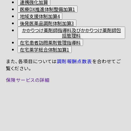
連携強化加算
医療DX推進体制整備加算1
地域支援体制加算4
後発医薬品調剤体制加算3
かかりつけ薬剤師指導料及びかかりつけ薬剤師包
括管理料
在宅患者訪問薬剤管理指導料
在宅薬学総合体制加算1
また、各項目については
調剤報酬点数表
を合わせてご
覧ください。
保険サービスの詳細