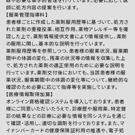
録や必要な薬学的管理を行っています。必要に応じて医
師に処方内容の提案を行います。
【服薬管理指導料】
患者様ごとに作成した薬剤服用歴等に基づいて、処方さ
れた薬剤の重複投薬、相互作用、薬物アレルギー等を確
認した上で、薬剤情報提供文書により情報提供し、薬剤
の服用に関し、基本的な説明を行っています。
薬剤服用歴等を参照しつつ、患者様の服薬状況、服薬期
間中の体調の変化、残薬の状況等の情報を収集した上
で、処方された薬剤の適正使用のために必要な説明を
行っています。薬剤交付後においても、当該患者様の服
薬状況、服薬期間中の体調の変化等について、継続的な
確認のため必要に応じて指導等を実施しています。
【医療情報取得加算】
オンライン資格確認システムを導入しております。患者
様にご同意いただいたうえで、診療歴や服用薬、特定健
診の結果などの診療に必要な情報を同システムを通じ
て確認・活用し、適切な調剤を行っております。また、マ
イナンバーカードの健康保険証利用の推進や、電子処