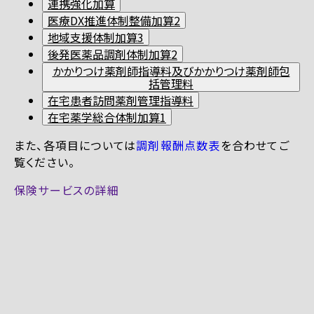
連携強化加算
医療DX推進体制整備加算2
地域支援体制加算3
後発医薬品調剤体制加算2
かかりつけ薬剤師指導料及びかかりつけ薬剤師包
括管理料
在宅患者訪問薬剤管理指導料
在宅薬学総合体制加算1
また、各項目については
調剤報酬点数表
を合わせてご
覧ください。
保険サービスの詳細