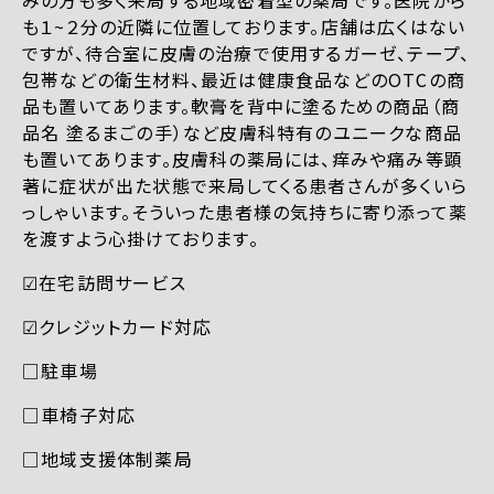
も１~２分の近隣に位置しております。店舗は広くはない
ですが、待合室に皮膚の治療で使用するガーゼ、テープ、
包帯などの衛生材料、最近は健康食品などのOTCの商
品も置いてあります。軟膏を背中に塗るための商品（商
品名 塗るまごの手）など皮膚科特有のユニークな商品
も置いてあります。皮膚科の薬局には、痒みや痛み等顕
著に症状が出た状態で来局してくる患者さんが多くいら
っしゃいます。そういった患者様の気持ちに寄り添って薬
を渡すよう心掛けております。
☑︎在宅訪問サービス
☑︎クレジットカード対応
□駐車場
□車椅子対応
□地域支援体制薬局