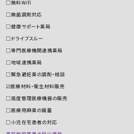
□無料Wifi
□無菌調剤対応
□健康サポート薬局
□ドライブスルー
□専門医療機関連携薬局
□地域連携薬局
□緊急避妊薬の調剤・相談
☑︎医療材料・衛生材料販売
□高度管理医療機器の販売
□医療用麻薬の備蓄
□小児在宅患者の対応
薬局施設基準の届出項目