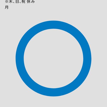
※木、日、祝 休み
月