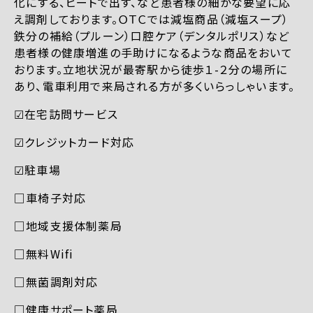
化にする、ヒートで出す、など患者様の細かな要望に応
え調剤しております。ＯＴＣでは減塩商品（減塩スープ）
鉄分の補給（プルーン）口腔ケア（デンタルポリス）など
患者様の健康増進の手助けになるような商品をおいて
おります。立地状況が最寄駅から徒歩１-２分の場所に
あり、電車利用で来局される方が多くいらっしゃいます。
☑︎在宅訪問サービス
☑︎クレジットカード対応
☑︎駐車場
□車椅子対応
□地域支援体制薬局
□無料Wifi
□無菌調剤対応
□健康サポート薬局