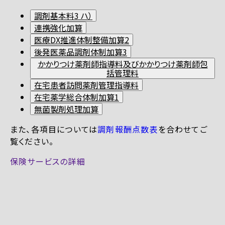
調剤基本料3 ハ）
連携強化加算
医療DX推進体制整備加算2
後発医薬品調剤体制加算3
かかりつけ薬剤師指導料及びかかりつけ薬剤師包
括管理料
在宅患者訪問薬剤管理指導料
在宅薬学総合体制加算1
無菌製剤処理加算
また、各項目については
調剤報酬点数表
を合わせてご
覧ください。
保険サービスの詳細