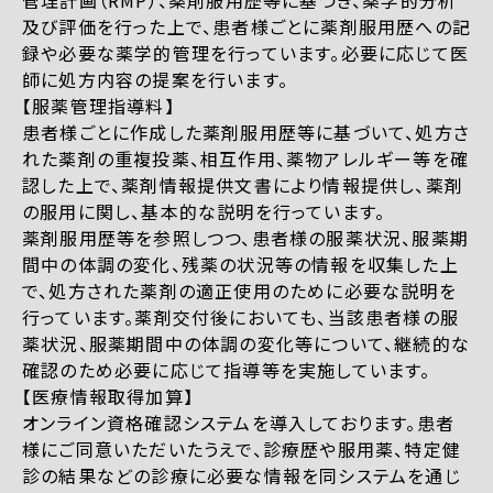
管理計画（RMP）、薬剤服用歴等に基づき、薬学的分析
及び評価を行った上で、患者様ごとに薬剤服用歴への記
録や必要な薬学的管理を行っています。必要に応じて医
師に処方内容の提案を行います。
【服薬管理指導料】
患者様ごとに作成した薬剤服用歴等に基づいて、処方さ
れた薬剤の重複投薬、相互作用、薬物アレルギー等を確
認した上で、薬剤情報提供文書により情報提供し、薬剤
の服用に関し、基本的な説明を行っています。
薬剤服用歴等を参照しつつ、患者様の服薬状況、服薬期
間中の体調の変化、残薬の状況等の情報を収集した上
で、処方された薬剤の適正使用のために必要な説明を
行っています。薬剤交付後においても、当該患者様の服
薬状況、服薬期間中の体調の変化等について、継続的な
確認のため必要に応じて指導等を実施しています。
【医療情報取得加算】
オンライン資格確認システムを導入しております。患者
様にご同意いただいたうえで、診療歴や服用薬、特定健
診の結果などの診療に必要な情報を同システムを通じ