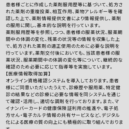
患者様ごとに作成した薬剤服用歴等に基づいて、処方さ
れた薬剤の重複投薬、相互作用、薬物アレルギー等を確
認した上で、薬剤情報提供文書により情報提供し、薬剤
の服用に関し、基本的な説明を行っています。
薬剤服用歴等を参照しつつ、患者様の服薬状況、服薬期
間中の体調の変化、残薬の状況等の情報を収集した上
で、処方された薬剤の適正使用のために必要な説明を
行っています。薬剤交付後においても、当該患者様の服
薬状況、服薬期間中の体調の変化等について、継続的な
確認のため必要に応じて指導等を実施しています。
【医療情報取得加算】
オンライン資格確認システムを導入しております。患者
様にご同意いただいたうえで、診療歴や服用薬、特定健
診の結果などの診療に必要な情報を同システムを通じ
て確認・活用し、適切な調剤を行っております。また、マ
イナンバーカードの健康保険証利用の推進や、電子処
方せん・電子カルテ情報の共有サービスなど、デジタル
化による医療の質の向上にも積極的に取り組んでおりま
す。