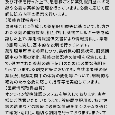
及び評価を行った上で、患者様ごとに薬剤服用歴への記
録や必要な薬学的管理を行っています。必要に応じて医
師に処方内容の提案を行います。
【服薬管理指導料】
患者様ごとに作成した薬剤服用歴等に基づいて、処方さ
れた薬剤の重複投薬、相互作用、薬物アレルギー等を確
認した上で、薬剤情報提供文書により情報提供し、薬剤
の服用に関し、基本的な説明を行っています。
薬剤服用歴等を参照しつつ、患者様の服薬状況、服薬期
間中の体調の変化、残薬の状況等の情報を収集した上
で、処方された薬剤の適正使用のために必要な説明を
行っています。薬剤交付後においても、当該患者様の服
薬状況、服薬期間中の体調の変化等について、継続的な
確認のため必要に応じて指導等を実施しています。
【医療情報取得加算】
オンライン資格確認システムを導入しております。患者
様にご同意いただいたうえで、診療歴や服用薬、特定健
診の結果などの診療に必要な情報を同システムを通じ
て確認・活用し、適切な調剤を行っております。また、マ