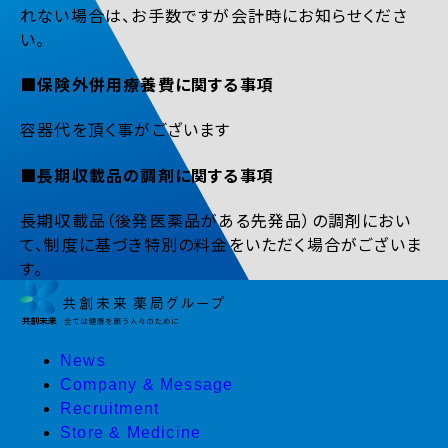
れない場合は、お手数ですが会計時にお知らせくださ
い。
■保険外併用療養費に関する事項
容器代を頂く事がございます
■長期収載品の調剤に関する事項
長期収載品（後発医薬品がある先発品）の調剤におい
て、制度に基づき特別の料金をいただく場合がございま
す。
News
Company & Message
Recruitment
Store & Medicine