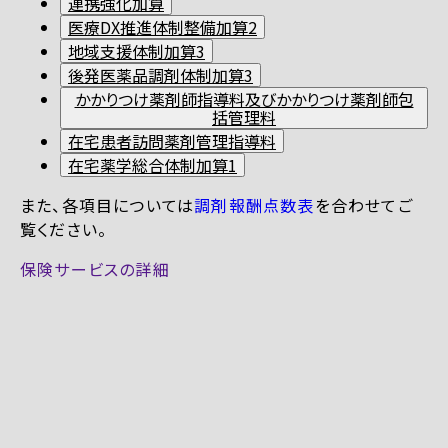
連携強化加算
医療DX推進体制整備加算2
地域支援体制加算3
後発医薬品調剤体制加算3
かかりつけ薬剤師指導料及びかかりつけ薬剤師包
括管理料
在宅患者訪問薬剤管理指導料
在宅薬学総合体制加算1
また、各項目については
調剤報酬点数表
を合わせてご
覧ください。
保険サービスの詳細