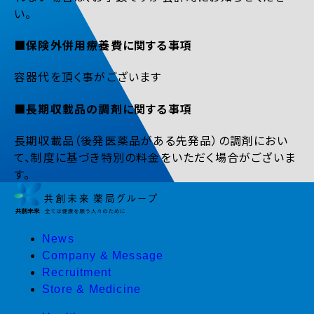
い。
■保険外併用療養費に関する事項
容器代を頂く事がございます
■長期収載品の調剤に関する事項
長期収載品（後発医薬品がある先発品）の調剤におい
て、制度に基づき特別の料金をいただく場合がございま
す。
News
Company & Message
Recruitment
Store & Medicine