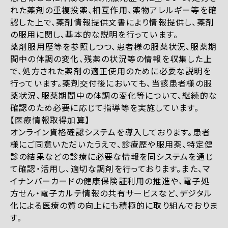
れた薬剤の重複投薬、相互作用、薬物アレルギー等を確
認した上で、薬剤情報提供文書により情報提供し、薬剤
の服用に関し、基本的な説明を行っています。
薬剤服用歴等を参照しつつ、患者様の服薬状況、服薬期
間中の体調の変化、残薬の状況等の情報を収集した上
で、処方された薬剤の適正使用のために必要な説明を
行っています。薬剤交付後においても、当該患者様の服
薬状況、服薬期間中の体調の変化等について、継続的な
確認のため必要に応じて指導等を実施しています。
【医療情報取得加算】
オンライン資格確認システムを導入しております。患者
様にご同意いただいたうえで、診療歴や服用薬、特定健
診の結果などの診療に必要な情報を同システムを通じ
て確認・活用し、適切な調剤を行っております。また、マ
イナンバーカードの健康保険証利用の推進や、電子処
方せん・電子カルテ情報の共有サービスなど、デジタル
化による医療の質の向上にも積極的に取り組んでおりま
す。