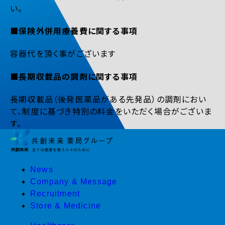
い。
■保険外併用療養費に関する事項
容器代を頂く事がございます
■長期収載品の調剤に関する事項
長期収載品（後発医薬品がある先発品）の調剤におい
て、制度に基づき特別の料金をいただく場合がございま
す。
News
Company & Message
Recruitment
Store & Medicine