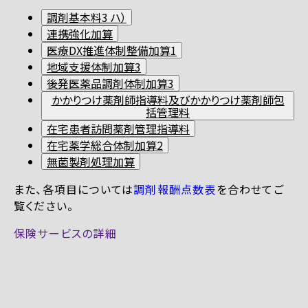
調剤基本料3 ハ）
連携強化加算
医療DX推進体制整備加算1
地域支援体制加算3
後発医薬品調剤体制加算3
かかりつけ薬剤師指導料及びかかりつけ薬剤師包
括管理料
在宅患者訪問薬剤管理指導料
在宅薬学総合体制加算2
無菌製剤処理加算
また、各項目については
調剤報酬点数表
を合わせてご
覧ください。
保険サービスの詳細