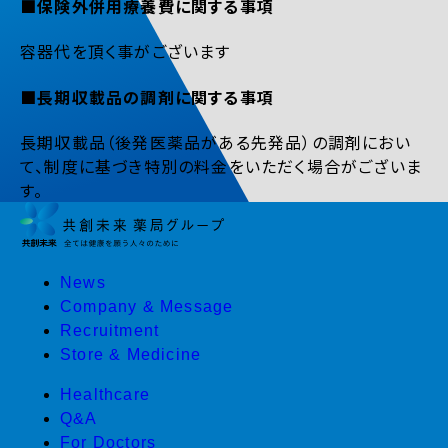
■保険外併用療養費に関する事項
容器代を頂く事がございます
■長期収載品の調剤に関する事項
長期収載品（後発医薬品がある先発品）の調剤におい
て、制度に基づき特別の料金をいただく場合がございま
す。
News
Company & Message
Recruitment
Store & Medicine
Healthcare
Q&A
For Doctors