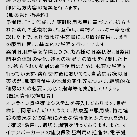
録や必要な薬学的管理を行っています。必要に応じて医
師に処方内容の提案を行います。
【服薬管理指導料】
患者様ごとに作成した薬剤服用歴等に基づいて、処方さ
れた薬剤の重複投薬、相互作用、薬物アレルギー等を確
認した上で、薬剤情報提供文書により情報提供し、薬剤
の服用に関し、基本的な説明を行っています。
薬剤服用歴等を参照しつつ、患者様の服薬状況、服薬期
間中の体調の変化、残薬の状況等の情報を収集した上
で、処方された薬剤の適正使用のために必要な説明を
行っています。薬剤交付後においても、当該患者様の服
薬状況、服薬期間中の体調の変化等について、継続的な
確認のため必要に応じて指導等を実施しています。
【医療情報取得加算】
オンライン資格確認システムを導入しております。患者
様にご同意いただいたうえで、診療歴や服用薬、特定健
診の結果などの診療に必要な情報を同システムを通じ
て確認・活用し、適切な調剤を行っております。また、マ
イナンバーカードの健康保険証利用の推進や、電子処