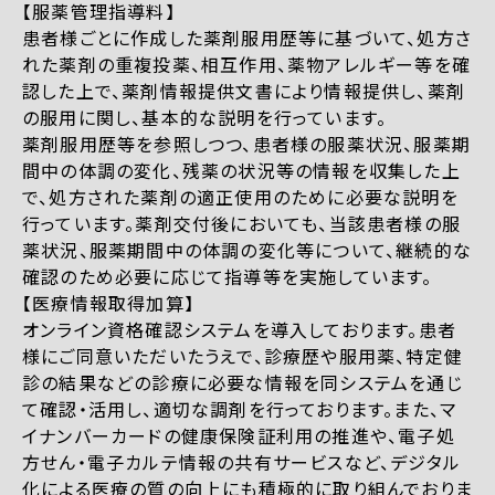
【服薬管理指導料】
患者様ごとに作成した薬剤服用歴等に基づいて、処方さ
れた薬剤の重複投薬、相互作用、薬物アレルギー等を確
認した上で、薬剤情報提供文書により情報提供し、薬剤
の服用に関し、基本的な説明を行っています。
薬剤服用歴等を参照しつつ、患者様の服薬状況、服薬期
間中の体調の変化、残薬の状況等の情報を収集した上
で、処方された薬剤の適正使用のために必要な説明を
行っています。薬剤交付後においても、当該患者様の服
薬状況、服薬期間中の体調の変化等について、継続的な
確認のため必要に応じて指導等を実施しています。
【医療情報取得加算】
オンライン資格確認システムを導入しております。患者
様にご同意いただいたうえで、診療歴や服用薬、特定健
診の結果などの診療に必要な情報を同システムを通じ
て確認・活用し、適切な調剤を行っております。また、マ
イナンバーカードの健康保険証利用の推進や、電子処
方せん・電子カルテ情報の共有サービスなど、デジタル
化による医療の質の向上にも積極的に取り組んでおりま