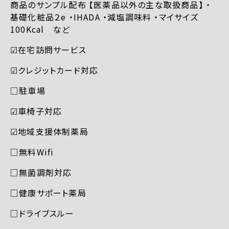
商品のサンプル配布 【医薬品以外の主な取扱商品】 ・
基礎化粧品２e ・IHADA ・減塩調味料 ・マイサイズ
100Kcal など
☑︎在宅訪問サービス
☑︎クレジットカード対応
□駐車場
☑︎車椅子対応
☑︎地域支援体制薬局
□無料Wifi
□無菌調剤対応
□健康サポート薬局
□ドライブスルー