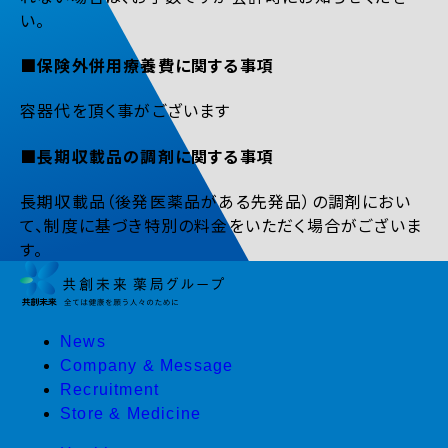
い。
■保険外併用療養費に関する事項
容器代を頂く事がございます
■長期収載品の調剤に関する事項
長期収載品（後発医薬品がある先発品）の調剤におい
て、制度に基づき特別の料金をいただく場合がございま
す。
News
Company & Message
Recruitment
Store & Medicine