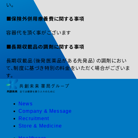
い。
■保険外併用療養費に関する事項
容器代を頂く事がございます
■長期収載品の調剤に関する事項
長期収載品（後発医薬品がある先発品）の調剤におい
て、制度に基づき特別の料金をいただく場合がございま
す。
News
Company & Message
Recruitment
Store & Medicine