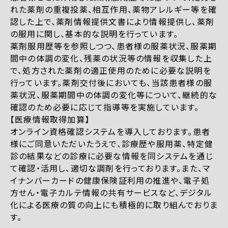
れた薬剤の重複投薬、相互作用、薬物アレルギー等を確
認した上で、薬剤情報提供文書により情報提供し、薬剤
の服用に関し、基本的な説明を行っています。
薬剤服用歴等を参照しつつ、患者様の服薬状況、服薬期
間中の体調の変化、残薬の状況等の情報を収集した上
で、処方された薬剤の適正使用のために必要な説明を
行っています。薬剤交付後においても、当該患者様の服
薬状況、服薬期間中の体調の変化等について、継続的な
確認のため必要に応じて指導等を実施しています。
【医療情報取得加算】
オンライン資格確認システムを導入しております。患者
様にご同意いただいたうえで、診療歴や服用薬、特定健
診の結果などの診療に必要な情報を同システムを通じ
て確認・活用し、適切な調剤を行っております。また、マ
イナンバーカードの健康保険証利用の推進や、電子処
方せん・電子カルテ情報の共有サービスなど、デジタル
化による医療の質の向上にも積極的に取り組んでおりま
す。