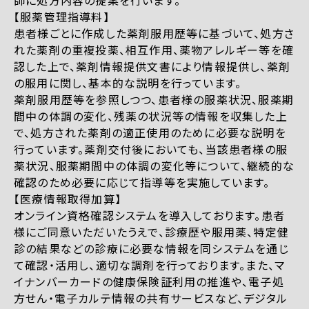
師に処方内容の提案を行います。
【服薬管理指導料】
患者様ごとに作成した薬剤服用歴等に基づいて、処方さ
れた薬剤の重複投薬、相互作用、薬物アレルギー等を確
認した上で、薬剤情報提供文書により情報提供し、薬剤
の服用に関し、基本的な説明を行っています。
薬剤服用歴等を参照しつつ、患者様の服薬状況、服薬期
間中の体調の変化、残薬の状況等の情報を収集した上
で、処方された薬剤の適正使用のために必要な説明を
行っています。薬剤交付後においても、当該患者様の服
薬状況、服薬期間中の体調の変化等について、継続的な
確認のため必要に応じて指導等を実施しています。
【医療情報取得加算】
オンライン資格確認システムを導入しております。患者
様にご同意いただいたうえで、診療歴や服用薬、特定健
診の結果などの診療に必要な情報を同システムを通じ
て確認・活用し、適切な調剤を行っております。また、マ
イナンバーカードの健康保険証利用の推進や、電子処
方せん・電子カルテ情報の共有サービスなど、デジタル