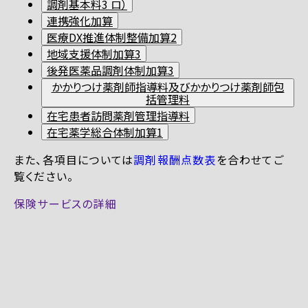
調剤基本料3 ロ）
連携強化加算
医療DX推進体制整備加算2
地域支援体制加算3
後発医薬品調剤体制加算3
かかりつけ薬剤師指導料及びかかりつけ薬剤師包
括管理料
在宅患者訪問薬剤管理指導料
在宅薬学総合体制加算1
また、各項目については
調剤報酬点数表
を合わせてご
覧ください。
保険サービスの詳細