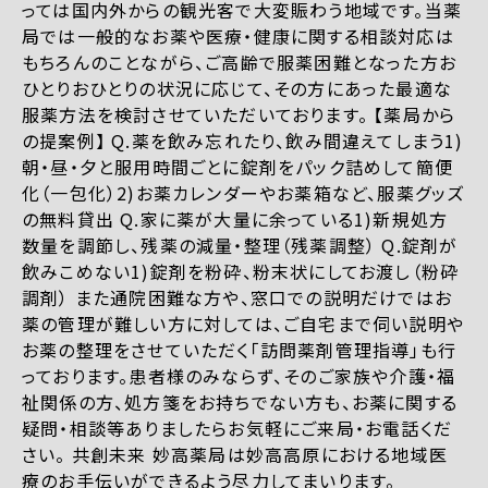
っては国内外からの観光客で大変賑わう地域です。当薬
局では一般的なお薬や医療・健康に関する相談対応は
もちろんのことながら、ご高齢で服薬困難となった方お
ひとりおひとりの状況に応じて、その方にあった最適な
服薬方法を検討させていただいております。 【薬局から
の提案例】 Q.薬を飲み忘れたり、飲み間違えてしまう1)
朝・昼・夕と服用時間ごとに錠剤をパック詰めして簡便
化（一包化）2)お薬カレンダーやお薬箱など、服薬グッズ
の無料貸出 Q.家に薬が大量に余っている1)新規処方
数量を調節し、残薬の減量・整理（残薬調整） Q.錠剤が
飲みこめない1)錠剤を粉砕、粉末状にしてお渡し（粉砕
調剤） また通院困難な方や、窓口での説明だけではお
薬の管理が難しい方に対しては、ご自宅まで伺い説明や
お薬の整理をさせていただく「訪問薬剤管理指導」も行
っております。患者様のみならず、そのご家族や介護・福
祉関係の方、処方箋をお持ちでない方も、お薬に関する
疑問・相談等ありましたらお気軽にご来局・お電話くだ
さい。 共創未来 妙高薬局は妙高高原における地域医
療のお手伝いができるよう尽力してまいります。