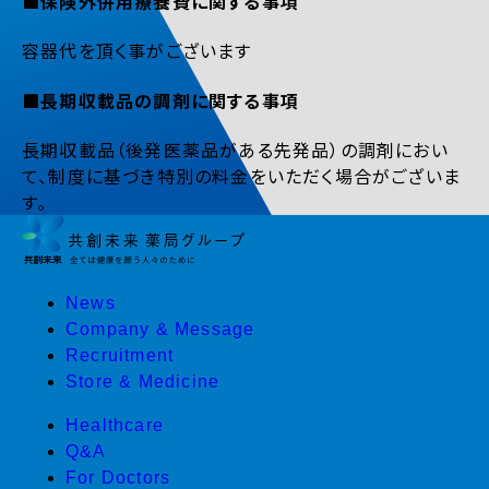
■保険外併用療養費に関する事項
容器代を頂く事がございます
■長期収載品の調剤に関する事項
長期収載品（後発医薬品がある先発品）の調剤におい
て、制度に基づき特別の料金をいただく場合がございま
す。
News
Company & Message
Recruitment
Store & Medicine
Healthcare
Q&A
For Doctors