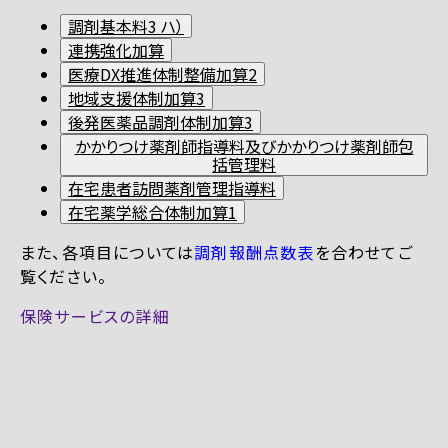
調剤基本料3 ハ）
連携強化加算
医療DX推進体制整備加算2
地域支援体制加算3
後発医薬品調剤体制加算3
かかりつけ薬剤師指導料及びかかりつけ薬剤師包
括管理料
在宅患者訪問薬剤管理指導料
在宅薬学総合体制加算1
また、各項目については
調剤報酬点数表
を合わせてご
覧ください。
保険サービスの詳細