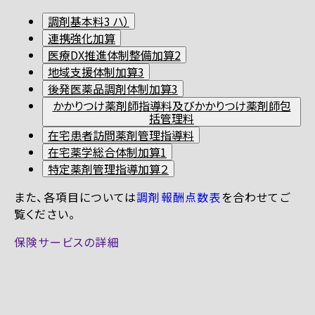
調剤基本料3 ハ）
連携強化加算
医療DX推進体制整備加算2
地域支援体制加算3
後発医薬品調剤体制加算3
かかりつけ薬剤師指導料及びかかりつけ薬剤師包
括管理料
在宅患者訪問薬剤管理指導料
在宅薬学総合体制加算1
特定薬剤管理指導加算２
また、各項目については
調剤報酬点数表
を合わせてご
覧ください。
保険サービスの詳細