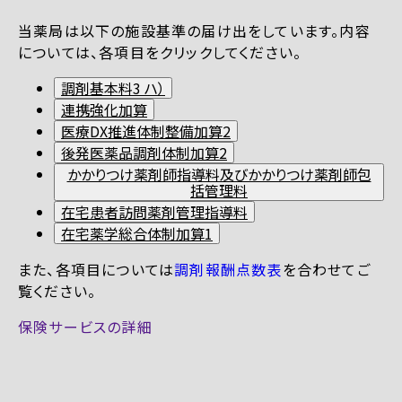
当薬局は以下の施設基準の届け出をしています。内容
については、各項目をクリックしてください。
調剤基本料3 ハ）
連携強化加算
医療DX推進体制整備加算2
後発医薬品調剤体制加算2
かかりつけ薬剤師指導料及びかかりつけ薬剤師包
括管理料
在宅患者訪問薬剤管理指導料
在宅薬学総合体制加算1
また、各項目については
調剤報酬点数表
を合わせてご
覧ください。
保険サービスの詳細