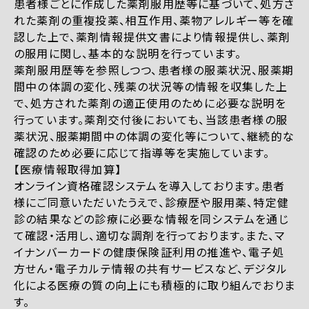
患者様ごとに作成した薬剤服用歴等に基づいて、処方さ
れた薬剤の重複投薬、相互作用、薬物アレルギー等を確
認した上で、薬剤情報提供文書により情報提供し、薬剤
の服用に関し、基本的な説明を行っています。
薬剤服用歴等を参照しつつ、患者様の服薬状況、服薬期
間中の体調の変化、残薬の状況等の情報を収集した上
で、処方された薬剤の適正使用のために必要な説明を
行っています。薬剤交付後においても、当該患者様の服
薬状況、服薬期間中の体調の変化等について、継続的な
確認のため必要に応じて指導等を実施しています。
【医療情報取得加算】
オンライン資格確認システムを導入しております。患者
様にご同意いただいたうえで、診療歴や服用薬、特定健
診の結果などの診療に必要な情報を同システムを通じ
て確認・活用し、適切な調剤を行っております。また、マ
イナンバーカードの健康保険証利用の推進や、電子処
方せん・電子カルテ情報の共有サービスなど、デジタル
化による医療の質の向上にも積極的に取り組んでおりま
す。