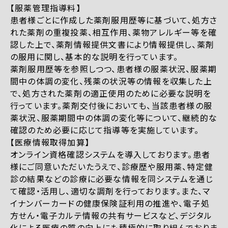
【服薬管理指導料】
患者様ごとに作成した薬剤服用歴等に基づいて、処方さ
れた薬剤の重複投薬、相互作用、薬物アレルギー等を確
認した上で、薬剤情報提供文書により情報提供し、薬剤
の服用に関し、基本的な説明を行っています。
薬剤服用歴等を参照しつつ、患者様の服薬状況、服薬期
間中の体調の変化、残薬の状況等の情報を収集した上
で、処方された薬剤の適正使用のために必要な説明を
行っています。薬剤交付後においても、当該患者様の服
薬状況、服薬期間中の体調の変化等について、継続的な
確認のため必要に応じて指導等を実施しています。
【医療情報取得加算】
オンライン資格確認システムを導入しております。患者
様にご同意いただいたうえで、診療歴や服用薬、特定健
診の結果などの診療に必要な情報を同システムを通じ
て確認・活用し、適切な調剤を行っております。また、マ
イナンバーカードの健康保険証利用の推進や、電子処
方せん・電子カルテ情報の共有サービスなど、デジタル
化による医療の質の向上にも積極的に取り組んでおりま