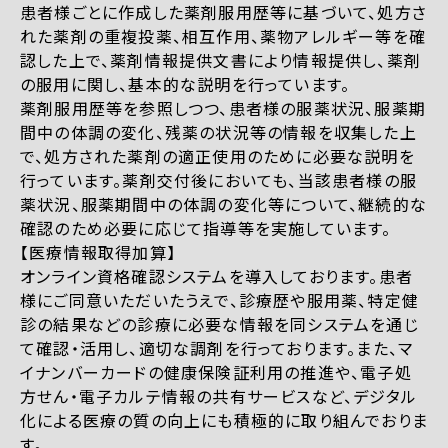
患者様ごとに作成した薬剤服用歴等に基づいて、処方さ
れた薬剤の重複投薬、相互作用、薬物アレルギー等を確
認した上で、薬剤情報提供文書により情報提供し、薬剤
の服用に関し、基本的な説明を行っています。
薬剤服用歴等を参照しつつ、患者様の服薬状況、服薬期
間中の体調の変化、残薬の状況等の情報を収集した上
で、処方された薬剤の適正使用のために必要な説明を
行っています。薬剤交付後においても、当該患者様の服
薬状況、服薬期間中の体調の変化等について、継続的な
確認のため必要に応じて指導等を実施しています。
【医療情報取得加算】
オンライン資格確認システムを導入しております。患者
様にご同意いただいたうえで、診療歴や服用薬、特定健
診の結果などの診療に必要な情報を同システムを通じ
て確認・活用し、適切な調剤を行っております。また、マ
イナンバーカードの健康保険証利用の推進や、電子処
方せん・電子カルテ情報の共有サービスなど、デジタル
化による医療の質の向上にも積極的に取り組んでおりま
す。