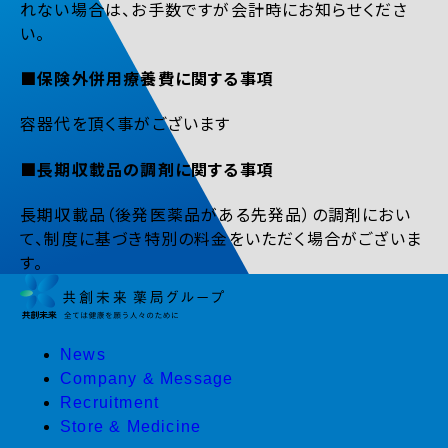
れない場合は、お手数ですが会計時にお知らせくださ
い。
■保険外併用療養費に関する事項
容器代を頂く事がございます
■長期収載品の調剤に関する事項
長期収載品（後発医薬品がある先発品）の調剤におい
て、制度に基づき特別の料金をいただく場合がございま
す。
News
Company & Message
Recruitment
Store & Medicine