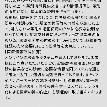
れた薬剤の重複投薬、相互作用、薬物アレルギー等を確
認した上で、薬剤情報提供文書により情報提供し、薬剤
の服用に関し、基本的な説明を行っています。
薬剤服用歴等を参照しつつ、患者様の服薬状況、服薬期
間中の体調の変化、残薬の状況等の情報を収集した上
で、処方された薬剤の適正使用のために必要な説明を
行っています。薬剤交付後においても、当該患者様の服
薬状況、服薬期間中の体調の変化等について、継続的な
確認のため必要に応じて指導等を実施しています。
【医療情報取得加算】
オンライン資格確認システムを導入しております。患者
様にご同意いただいたうえで、診療歴や服用薬、特定健
診の結果などの診療に必要な情報を同システムを通じ
て確認・活用し、適切な調剤を行っております。また、マ
イナンバーカードの健康保険証利用の推進や、電子処
方せん・電子カルテ情報の共有サービスなど、デジタル
化による医療の質の向上にも積極的に取り組んでおりま
す。