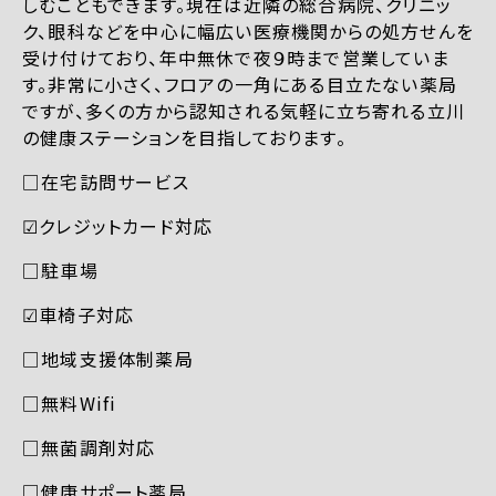
しむこともできます。現在は近隣の総合病院、クリニッ
ク、眼科などを中心に幅広い医療機関からの処方せんを
受け付けており、年中無休で夜９時まで営業していま
す。非常に小さく、フロアの一角にある目立たない薬局
ですが、多くの方から認知される気軽に立ち寄れる立川
の健康ステーションを目指しております。
□在宅訪問サービス
☑︎クレジットカード対応
□駐車場
☑︎車椅子対応
□地域支援体制薬局
□無料Wifi
□無菌調剤対応
□健康サポート薬局