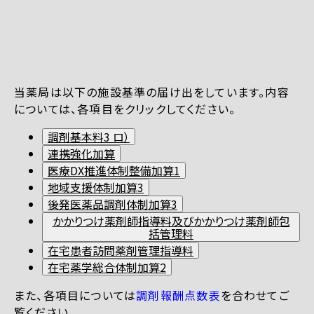
当薬局は以下の施設基準の届け出をしています。内容
については、各項目をクリックしてください。
調剤基本料3 ロ）
連携強化加算
医療DX推進体制整備加算1
地域支援体制加算3
後発医薬品調剤体制加算3
かかりつけ薬剤師指導料及びかかりつけ薬剤師包
括管理料
在宅患者訪問薬剤管理指導料
在宅薬学総合体制加算2
また、各項目については
調剤報酬点数表
を合わせてご
覧ください。