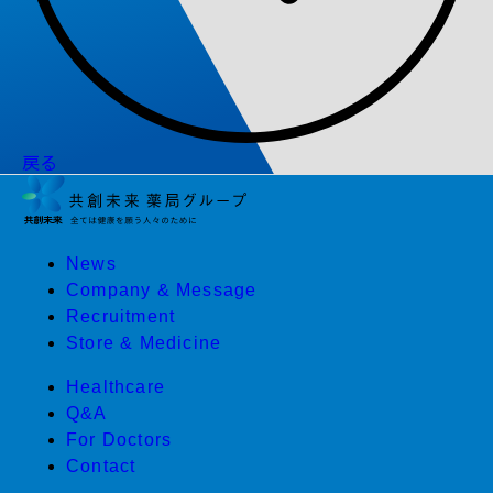
戻る
News
Company & Message
Recruitment
Store & Medicine
Healthcare
Q&A
For Doctors
Contact