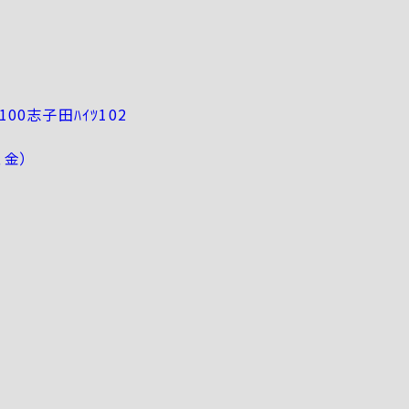
00志子田ﾊｲﾂ102
、金）