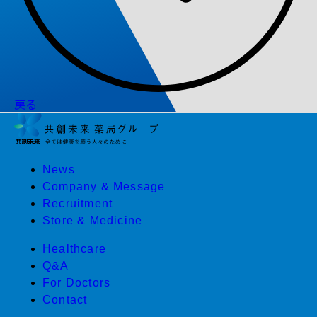
戻る
News
Company & Message
Recruitment
Store & Medicine
Healthcare
Q&A
For Doctors
Contact